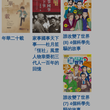
誰改變了世界
家事國事天下
年華二十載
(8) 4個科學先
事——杜月笙
驅的故事
「恆社」風雲
人物章榮初三
代人一百年的
回憶
誰改變了世界
(7) 4個科學先
驅的故事