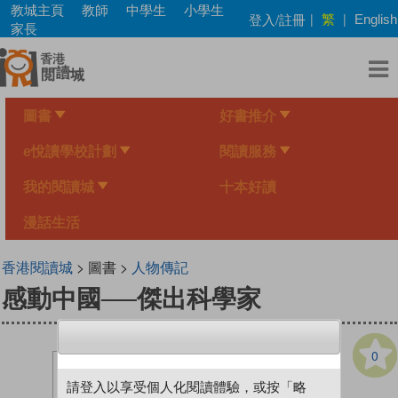
Skip
教城主頁
教師
中學生
小學生
繁
登入/註冊
|
|
English
to
家長
main
content
圖書
好書推介
e悅讀學校計劃
閱讀服務
我的閱讀城
十本好讀
漫話生活
香港閱讀城
> 圖書 >
人物傳記
感動中國──傑出科學家
0
請登入以享受個人化閱讀體驗，或按「略