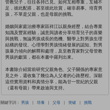
管教兒子，往往各持己見。如何互相尊重，互補不
足，彼此配搭，甚至彼此欣賞，確非易事。培育男
孩，不單是父親，也是母親的挑戰。
婚姻與家庭治療專家區祥江以親身經歷，結合專業
知識及豐富經驗，誠意與讀者分享培育兒子的喜樂
與挑戰，無論男孩成長的危機、醫學上對男孩生理
結構的發現、心理學對男孩情緒發展的認知、對男
孩暴力傾向的解釋和處理，及至教育家對父母管教
男孩的獻策，都在本書中羅列出來。
本書除介紹當前研究父親角色、父子關係的專家意
見之外，還收集了幾位為人父者的心路歷程。深願
這些實用資料和真情分享，能為廿一世紀的父親
（還有母親）帶來啟迪與支持。
關鍵字詞：
男孩
|
培養
|
父母
|
突破
|
挑戰