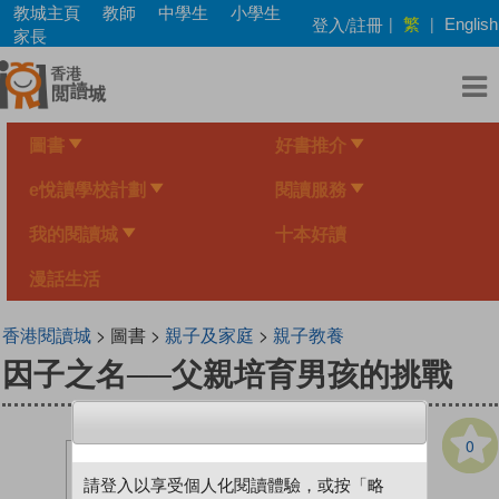
Skip
教城主頁
教師
中學生
小學生
繁
登入/註冊
|
|
English
to
家長
main
content
圖書
好書推介
e悅讀學校計劃
閱讀服務
我的閱讀城
十本好讀
漫話生活
香港閱讀城
> 圖書 >
親子及家庭
>
親子教養
因子之名──父親培育男孩的挑戰
0
請登入以享受個人化閱讀體驗，或按「略