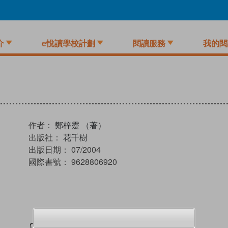
介
e悅讀學校計劃
閱讀服務
我的閱
作者：
鄭梓靈 （著）
出版社：
花千樹
出版日期：
07/2004
國際書號：
9628806920
加入閱讀紀錄