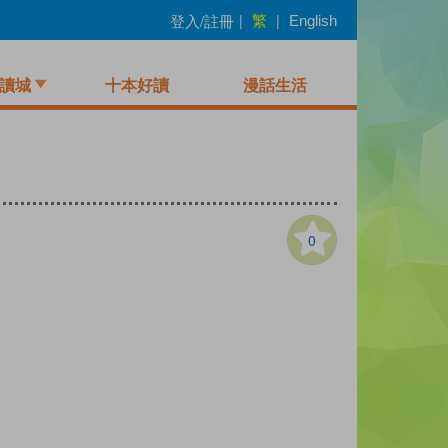
繁
登入/註冊
|
|
English
讀城
十本好讀
漫話生活
0