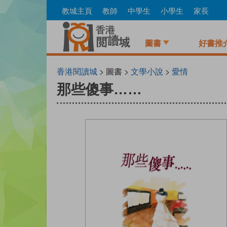
Skip
教城主頁
教師
中學生
小學生
家長
to
main
content
圖書
好書推
香港閱讀城
> 圖書 >
文學小說
>
愛情
那些傻事……