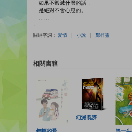
如果不毀滅什麼的話，
是絕對不會心息的。
……
關鍵字詞：
愛情
|
小說
|
鄭梓靈
相關書籍
幻滅既濟
年輕的愛
等一生