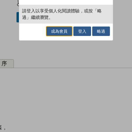
請登入以享受個人化閱讀體驗，或按「略
過」繼續瀏覽。
借閱實體書
成為會員
登入
略過
序
樣，