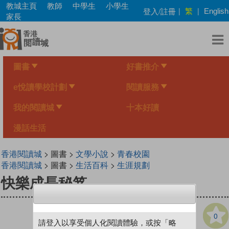
Skip
教城主頁
教師
中學生
小學生
繁
登入/註冊
|
|
English
to
家長
main
content
圖書
好書推介
e悅讀學校計劃
閱讀服務
我的閱讀城
十本好讀
漫話生活
香港閱讀城
> 圖書 >
文學小說
>
青春校園
香港閱讀城
> 圖書 >
生活百科
>
生涯規劃
快樂成長秘笈
0
請登入以享受個人化閱讀體驗，或按「略