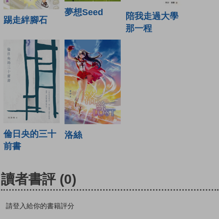
夢想Seed
陪我走過大學
踢走絆腳石
那一程
倫日央的三十
洛絲
前書
讀者書評
(0)
請登入給你的書籍評分