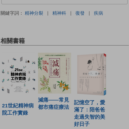
關鍵字詞：
精神分裂
|
精神科
|
復發
|
疾病
相關書籍
減痛——常見
記憶空了，愛
21世紀精神病
都市痛症療法
滿了：陪爸爸
院工作實錄
走過失智的美
好日子