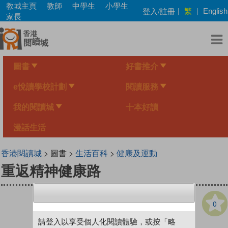
Skip
教城主頁
教師
中學生
小學生
繁
登入/註冊
|
|
English
to
家長
main
content
圖書
好書推介
e悅讀學校計劃
閱讀服務
我的閱讀城
十本好讀
漫話生活
香港閱讀城
> 圖書 >
生活百科
>
健康及運動
重返精神健康路
0
請登入以享受個人化閱讀體驗，或按「略