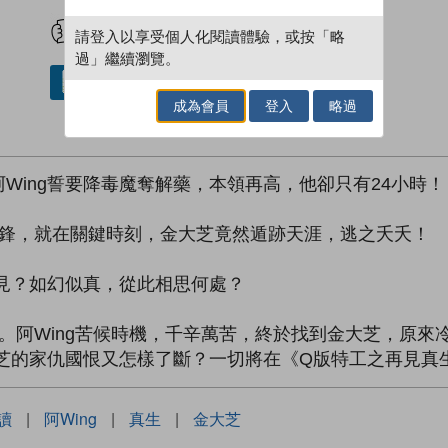
試閲
加入閱讀紀錄
請登入以享受個人化閱讀體驗，或按「略
過」繼續瀏覽。
借閱實體書
成為會員
登入
略過
Wing誓要降毒魔奪解藥，本領再高，他卻只有24小時！
面交鋒，就在關鍵時刻，金大芝竟然遁跡天涯，逃之夭夭！
相見？如幻似真，從此相思何處？
戴天。阿Wing苦候時機，千辛萬苦，終於找到金大芝，原
大芝的家仇國恨又怎樣了斷？一切將在《Q版特工之再見真
讀
|
阿Wing
|
真生
|
金大芝