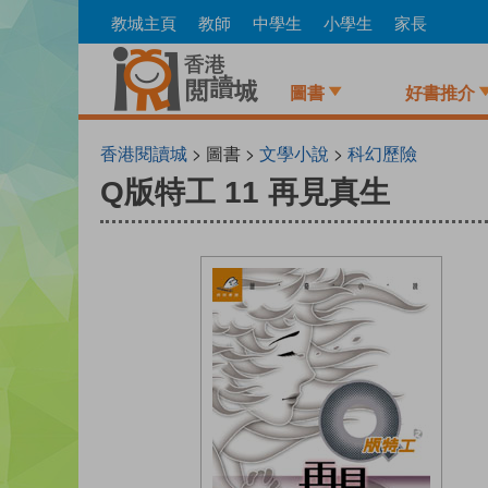
Skip
教城主頁
教師
中學生
小學生
家長
to
main
content
圖書
好書推介
香港閱讀城
> 圖書 >
文學小說
>
科幻歷險
Q版特工 11 再見真生