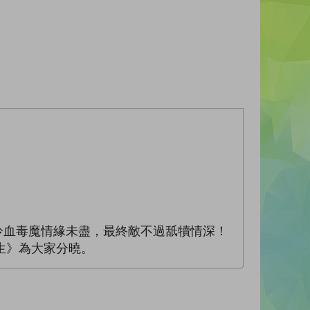
來冷血毒魔情緣未盡，最終敵不過舐犢情深！
生》為大家分曉。