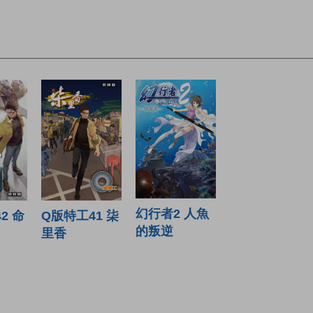
幻行者2 人魚
2 命
Q版特工41 柒
的叛逆
里香