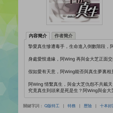
內容簡介
作者簡介
摯愛真生慘遭毒手，生命進入倒數階段，阿
身處愛恨邊緣，阿Wing 再與金大芝正
假如愛有天意，阿Wing能否與真生夢裏
阿Wing 情繫真生，與金大芝仇怨不共
究竟真生到頭來是死是生？阿Wing與金
關鍵字詞：
Q版特工
|
特務
|
歷險
|
十本好