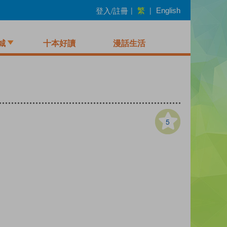
繁
登入/註冊
|
|
English
城
十本好讀
漫話生活
5