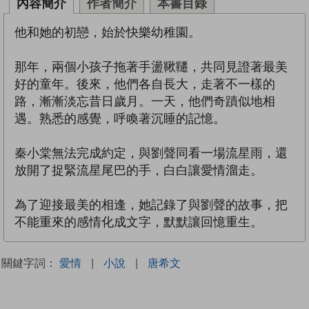
內容簡介
作者簡介
本書目錄
他和她的初戀，始於快樂幼稚園。
那年，兩個小孩子拖著手盪鞦韆，共同見證著最美
好的童年。後來，他們各自長大，走著不一樣的
路，漸漸淡忘昔日歲月。一天，他們奇蹟似地相
遇。熟悉的感覺，呼喚著沉睡的記憶。
秦小棠無法完成約定，與劉聲同看一場流星雨，還
放開了捉緊流星尾巴的手，白白讓愛情溜走。
為了迎接最美的相逢，她記錄了與劉聲的故事，把
不能重來的感情化成文字，默默讓回憶重生。
關鍵字詞：
愛情
|
小說
|
唐希文