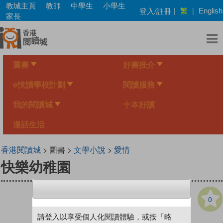
Skip
教城主頁
教師
中學生
小學生
繁
登入/註冊
|
|
English
to
家長
main
content
圖書
好書推介
e悅讀學校計劃
閱讀服務
我的閱讀城
十本好讀
漫話生活
香港閱讀城
> 圖書 >
文學小說
>
愛情
快樂幼稚園
0
請登入以享受個人化閱讀體驗，或按「略