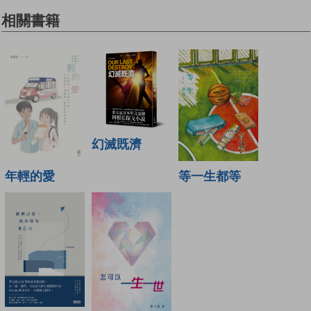
相關書籍
幻滅既濟
年輕的愛
等一生都等