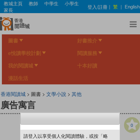
Skip
教城主頁
教師
中學生
小學生
繁
登入/註冊
|
|
English
to
家長
main
content
圖書
好書推介
e悅讀學校計劃
閱讀服務
我的閱讀城
十本好讀
漫話生活
香港閱讀城
> 圖書 >
文學小說
>
其他
廣告寓言
0
請登入以享受個人化閱讀體驗，或按「略