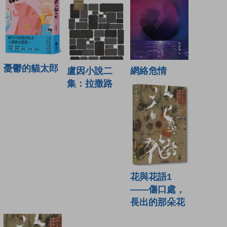
憂鬱的貓太郎
盧因小說二
網絡危情
集：拉撒路
花與花語1
——傷口處，
長出的那朵花