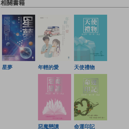
相關書籍
年輕的愛
天使禮物
星夢
惡魔戀讀
命運印記