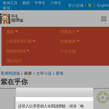
Skip
教城主頁
教師
中學生
小學生
繁
登入/註冊
|
|
English
to
家長
main
content
圖書
好書推介
e悅讀學校計劃
閱讀服務
我的閱讀城
十本好讀
漫話生活
香港閱讀城
> 圖書 >
文學小說
>
愛情
紫在乎你
0
請登入以享受個人化閱讀體驗，或按「略