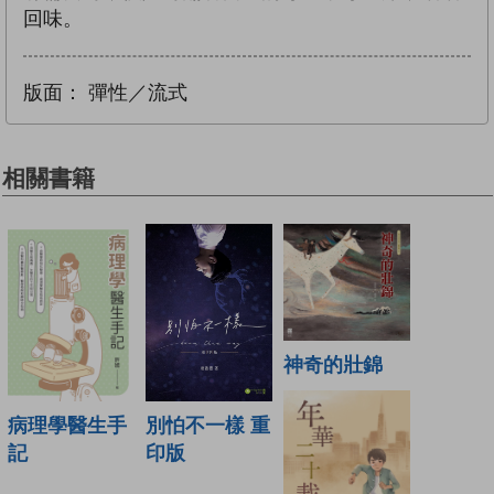
回味。
版面：
彈性／流式
相關書籍
神奇的壯錦
病理學醫生手
別怕不一樣 重
記
印版