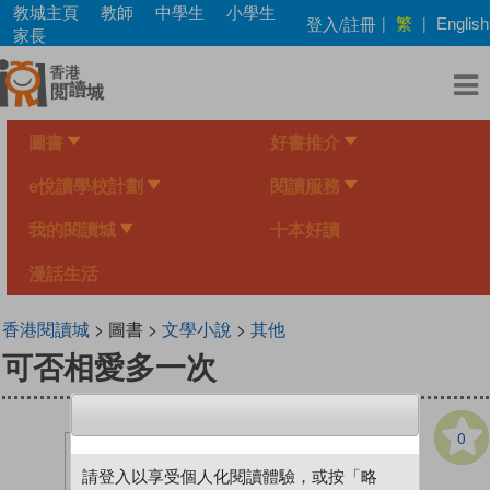
Skip
教城主頁
教師
中學生
小學生
繁
登入/註冊
|
|
English
to
家長
main
content
圖書
好書推介
e悅讀學校計劃
閱讀服務
我的閱讀城
十本好讀
漫話生活
香港閱讀城
> 圖書 >
文學小說
>
其他
可否相愛多一次
0
請登入以享受個人化閱讀體驗，或按「略