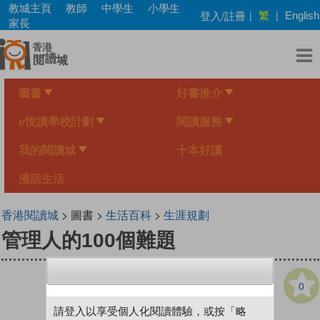
Skip
教城主頁
教師
中學生
小學生
繁
登入/註冊
|
|
English
to
家長
main
content
圖書
好書推介
e悅讀學校計劃
閱讀服務
我的閱讀城
十本好讀
漫話生活
香港閱讀城
> 圖書 >
生活百科
>
生涯規劃
管理人的100個難題
0
請登入以享受個人化閱讀體驗，或按「略