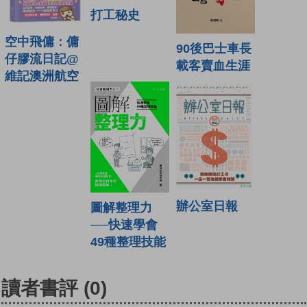
打工秘史
空中飛傭：傭
90後巴士車長
仔膠流日記@
載客賣血生涯
維記澳洲航空
辦公室日報
圖解整理力
──快速學會
49種整理技能
讀者書評
(0)