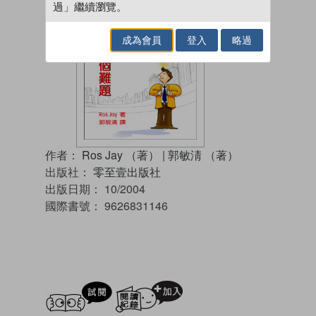
過」繼續瀏覽。
成為會員
登入
略過
作者：
Ros Jay （著）
|
郭敏淸 （著）
出版社：
零至壹出版社
出版日期：
10/2004
國際書號：
9626831146
試閲
加入閱讀紀錄