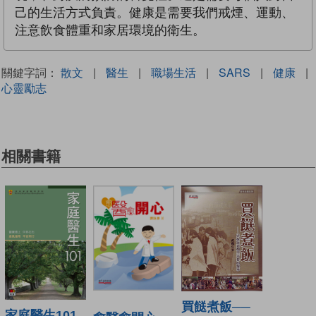
己的生活方式負責。健康是需要我們戒煙、運動、
注意飲食體重和家居環境的衛生。
關鍵字詞：
散文
|
醫生
|
職場生活
|
SARS
|
健康
|
心靈勵志
相關書籍
買餸煮飯──
家庭醫生101