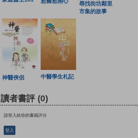
愈醫愈開心
尋找街坊鄰里
市集的故事
中醫學生札記
神醫俠侶
讀者書評
(0)
請登入給你的書籍評分
登入