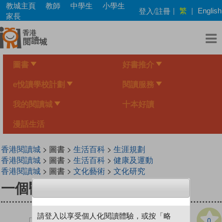
Skip
教城主頁
教師
中學生
小學生
繁
登入/註冊
|
|
English
to
家長
main
content
圖書
好書推介
e悅讀學校計劃
閱讀服務
我的閱讀城
十本好讀
漫話生活
香港閱讀城
> 圖書 >
生活百科
>
生涯規劃
香港閱讀城
> 圖書 >
生活百科
>
健康及運動
香港閱讀城
> 圖書 >
文化藝術
>
文化研究
一個醫生的香港心
請登入以享受個人化閱讀體驗，或按「略
0