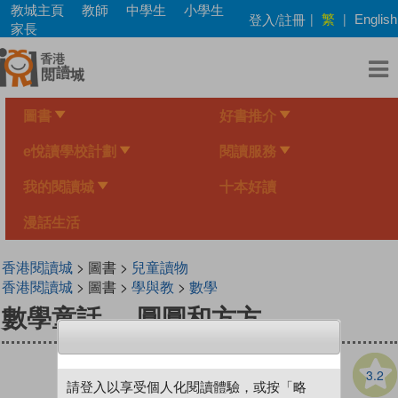
Skip
教城主頁
教師
中學生
小學生
繁
登入/註冊
|
|
English
to
家長
main
content
圖書
好書推介
e悅讀學校計劃
閱讀服務
我的閱讀城
十本好讀
漫話生活
香港閱讀城
> 圖書 >
兒童讀物
香港閱讀城
> 圖書 >
學與教
>
數學
數學童話──圓圓和方方
3.2
請登入以享受個人化閱讀體驗，或按「略