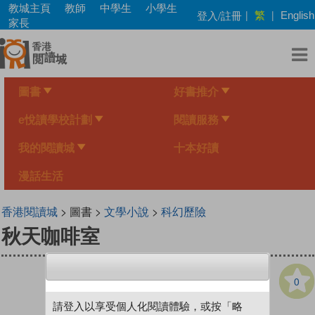
Skip
教城主頁
教師
中學生
小學生
繁
登入/註冊
|
|
English
to
家長
main
content
圖書
好書推介
e悅讀學校計劃
閱讀服務
我的閱讀城
十本好讀
漫話生活
香港閱讀城
> 圖書 >
文學小說
>
科幻歷險
秋天咖啡室
0
請登入以享受個人化閱讀體驗，或按「略