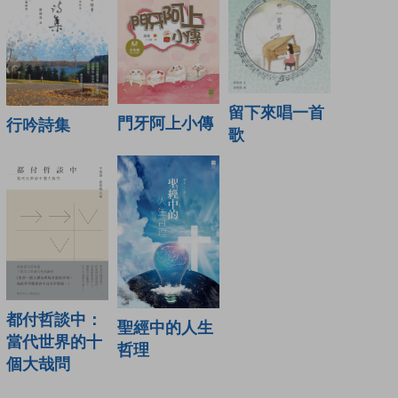
留下來唱一首
門牙阿上小傳
行吟詩集
歌
都付哲談中：
聖經中的人生
當代世界的十
哲理
個大哉問