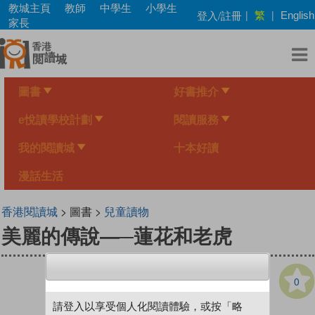
Skip
教城主頁
教師
中學生
小學生
繁
登入/註冊
|
|
English
to
家長
main
content
圖書
好書推介
e悅讀學校計劃
閱讀服務
我的閱讀城
十本好讀
漫話生活
香港閱讀城
> 圖書 >
兒童讀物
美麗的傳說—─蓮花和老虎
0
請登入以享受個人化閱讀體驗，或按「略