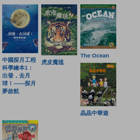
The Ocean
中國探月工程
虎皮魔毯
科學繪本1：
出發，去月
球！——探月
夢啟航
晶晶中華遊