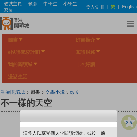
Skip
教城主頁
教師
中學生
小學生
繁
登入/註冊
|
|
English
to
家長
main
content
圖書
好書推介
e悅讀學校計劃
閱讀服務
我的閱讀城
十本好讀
漫話生活
香港閱讀城
> 圖書 >
文學小說
>
散文
不一樣的天空
3.5
請登入以享受個人化閱讀體驗，或按「略