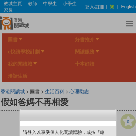
Skip
教城主頁
教師
中學生
小學生
繁
登入/註冊
|
|
English
to
家長
main
content
圖書
好書推介
e悅讀學校計劃
閱讀服務
我的閱讀城
十本好讀
漫話生活
香港閱讀城
> 圖書 >
生活百科
>
心理勵志
假如爸媽不再相愛
0
請登入以享受個人化閱讀體驗，或按「略