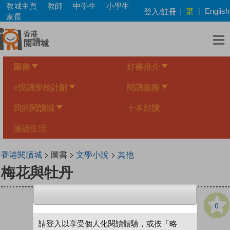
Skip
教城主頁
教師
中學生
小學生
繁
登入/註冊
|
|
English
to
家長
main
content
圖書
好書推介
e悅讀學校計劃
閱讀服務
我的閱讀城
十本好讀
漫話生活
香港閱讀城
> 圖書 >
文學小說
>
其他
梅花與牡丹
0
請登入以享受個人化閱讀體驗，或按「略