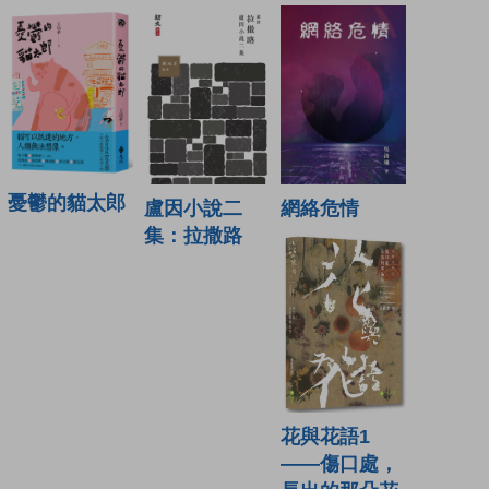
憂鬱的貓太郎
盧因小說二
網絡危情
集：拉撒路
花與花語1
——傷口處，