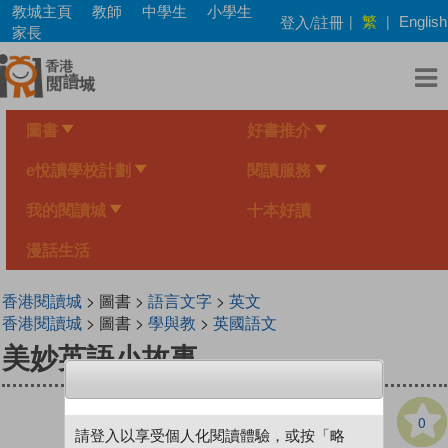
Skip
教城主頁
教師
中學生
小學生
繁
登入/註冊
|
|
English
to
家長
main
content
圖書
好書推介
e悅讀學校計劃
閱讀服務
我的閱讀城
十本好讀
漫話生活
香港閱讀城
> 圖書 >
語言文字
>
英文
香港閱讀城
> 圖書 >
學與教
>
英國語文
美妙英語小故事
0
請登入以享受個人化閱讀體驗，或按「略