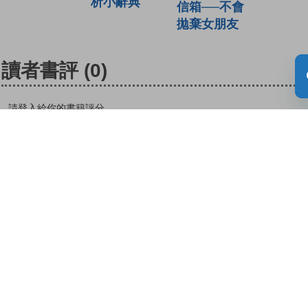
析小辭典
信箱──不會
拋棄女朋友
讀者書評
(0)
請登入給你的書籍評分
登入
關於教城
最新消息
教師
中學生
小學生
家長