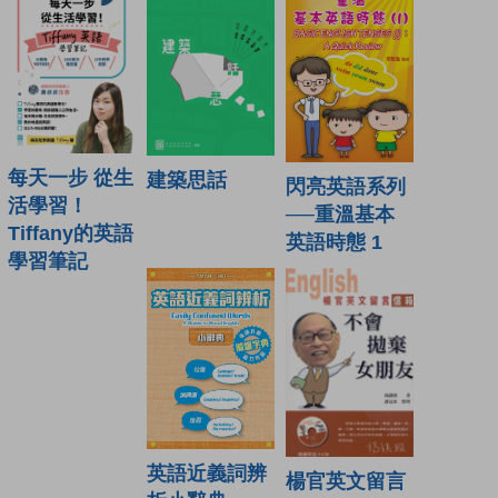
每天一步 從生
建築思話
閃亮英語系列
活學習！
──重溫基本
Tiffany的英語
英語時態 1
學習筆記
英語近義詞辨
楊官英文留言