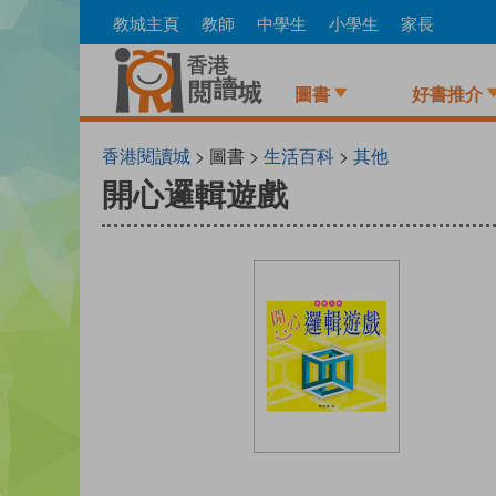
Skip
教城主頁
教師
中學生
小學生
家長
to
main
content
圖書
好書推介
香港閱讀城
> 圖書 >
生活百科
>
其他
開心邏輯遊戲