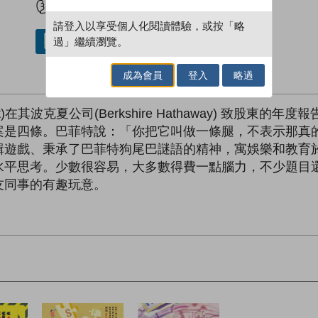
請登入以享受個人化閱讀體驗，或按「略
過」繼續瀏覽。
借閱實體書
成為會員
登入
略過
ett)在其波克夏公司(Berkshire Hathaway) 致
案是四條。巴菲特說：「你把它叫做一條腿，不表示那真
輯遊戲、秉承了巴菲特狗尾巴謎語的精神，寓娛樂和教育
水平思考。少數很容易，大多數得費一點腦力，不少題目
友同事的有趣玩意。