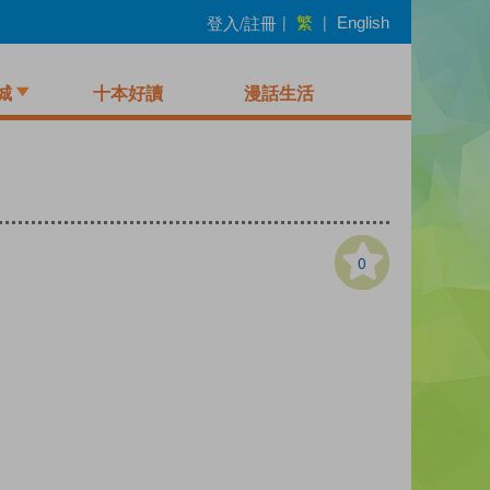
繁
登入/註冊
|
|
English
城
十本好讀
漫話生活
0