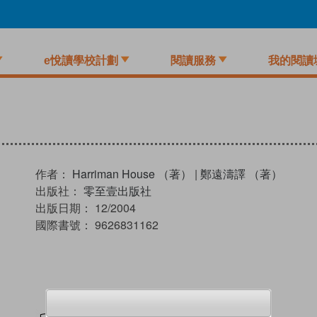
e悅讀學校計劃
閱讀服務
我的閱讀
作者：
Harriman House （著）
|
鄭遠濤譯 （著）
出版社：
零至壹出版社
出版日期：
12/2004
國際書號：
9626831162
試閲
加入閱讀紀錄