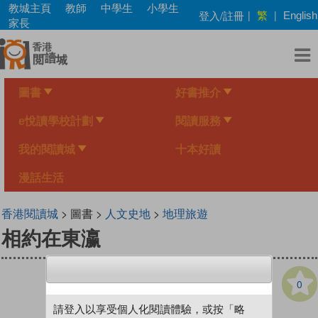
Skip
教城主頁
教師
中學生
小學生
繁
登入/註冊
|
|
English
to
家長
main
content
圖書
好書推介
e悅讀學校計劃
閱讀服務
我的閱讀城
十本好讀
漫話生活
香港閱讀城
> 圖書 >
人文史地
>
地理旅遊
相約在東瀛
0
請登入以享受個人化閱讀體驗，或按「略