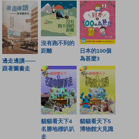
沒有跑不到的
日本的100個
距離
為甚麼3
邊走邊讀——
跟著圖書走
貓貓看天下4
貓貓看天下5
名勝地標叭叭
博物館大見識
走