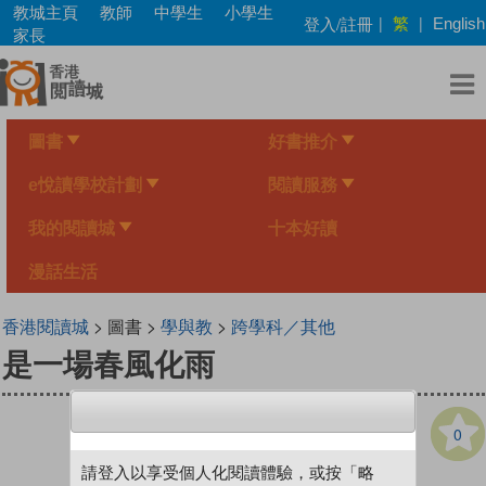
Skip
教城主頁
教師
中學生
小學生
繁
登入/註冊
|
|
English
to
家長
main
content
圖書
好書推介
e悅讀學校計劃
閱讀服務
我的閱讀城
十本好讀
漫話生活
香港閱讀城
> 圖書 >
學與教
>
跨學科／其他
是一場春風化雨
0
請登入以享受個人化閱讀體驗，或按「略