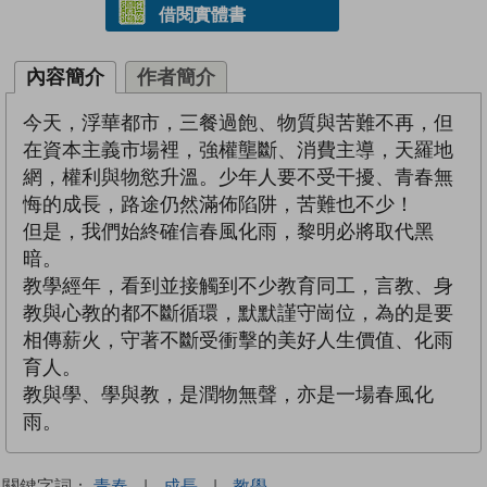
借閱實體書
內容簡介
作者簡介
今天，浮華都市，三餐過飽、物質與苦難不再，但
在資本主義市場裡，強權壟斷、消費主導，天羅地
網，權利與物慾升溫。少年人要不受干擾、青春無
悔的成長，路途仍然滿佈陷阱，苦難也不少！
但是，我們始終確信春風化雨，黎明必將取代黑
暗。
教學經年，看到並接觸到不少教育同工，言教、身
教與心教的都不斷循環，默默謹守崗位，為的是要
相傳薪火，守著不斷受衝擊的美好人生價值、化雨
育人。
教與學、學與教，是潤物無聲，亦是一場春風化
雨。
關鍵字詞：
青春
|
成長
|
教學