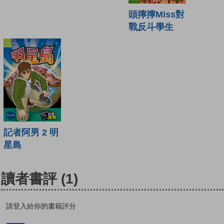
頭擰擰Miss對
戰反斗學生
記者阿男 2 明
星島
讀者書評
(1)
請登入給你的書籍評分