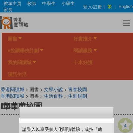
Skip
教城主頁
教師
中學生
小學生
繁
登入/註冊
|
|
English
to
家長
main
content
圖書
好書推介
e悅讀學校計劃
閱讀服務
我的閱讀城
十本好讀
漫話生活
香港閱讀城
> 圖書 >
文學小說
>
青春校園
香港閱讀城
> 圖書 >
生活百科
>
生涯規劃
嘩嘩嘩校園
4
請登入以享受個人化閱讀體驗，或按「略