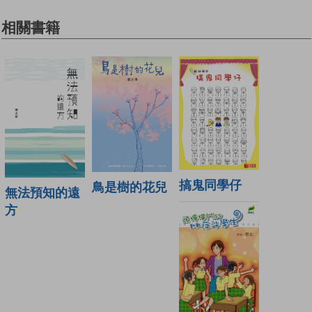
相關書籍
搞鬼同學仔
鳥是樹的花兒
無法預知的遠
方