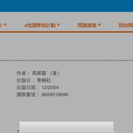
介
e悅讀學校計劃
閱讀服務
我的閱
作者：
馬翠蘿 （著）
出版社：
青桐社
出版日期：
12/2004
國際書號：
9624518696
加入閱讀紀錄