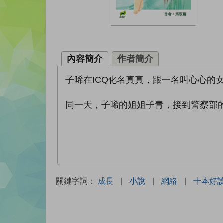
內容簡介
作者簡介
子晞在ICQ化名真真，跟一名叫心心的
同一天，子晞的姐姐子青，接到警察部
關鍵字詞：
成長
|
小說
|
網絡
|
十本好