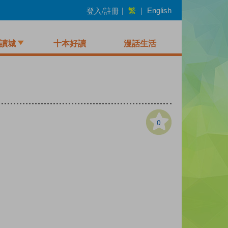
繁
登入/註冊
|
|
English
讀城
十本好讀
漫話生活
0