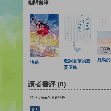
相關書籍
孤島的
歌詞女孩的寂
洛絲
寞便條
讀者書評
(0)
請登入給你的書籍評分
登入