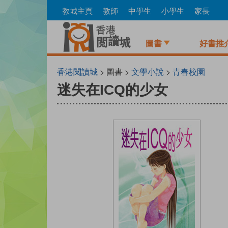
Skip
教城主頁
教師
中學生
小學生
家長
to
main
content
圖書
好書推
香港閱讀城
> 圖書 >
文學小說
>
青春校園
迷失在ICQ的少女