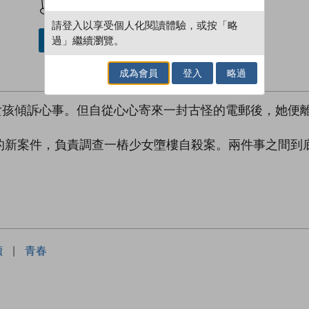
請登入以享受個人化閱讀體驗，或按「略
過」繼續瀏覽。
借閱實體書
成為會員
登入
略過
女孩傾訴心事。但自從心心寄來一封古怪的電郵後，她便
的新案件，負責調查一樁少女墮樓自殺案。兩件事之間到
讀
|
青春