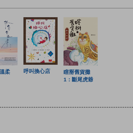
呼叫換心店
溫柔
瞎掰舊貨攤
1：斷尾虎爺