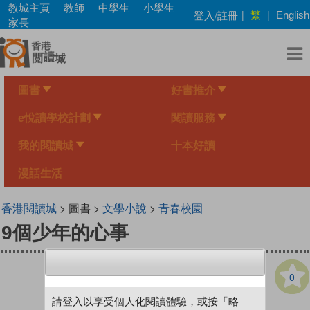
Skip
教城主頁
教師
中學生
小學生
繁
登入/註冊
|
|
English
to
家長
main
content
圖書
好書推介
e悅讀學校計劃
閱讀服務
我的閱讀城
十本好讀
漫話生活
香港閱讀城
> 圖書 >
文學小說
>
青春校園
9個少年的心事
0
請登入以享受個人化閱讀體驗，或按「略