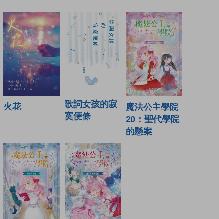
歌詞女孩的寂
火花
魔法公主學院
寞便條
20：聖代學院
的懸案