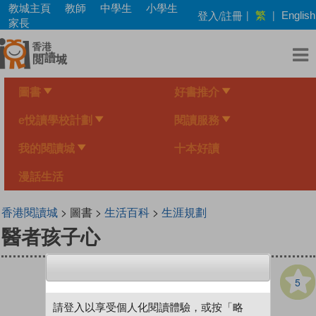
Skip
教城主頁
教師
中學生
小學生
繁
登入/註冊
|
|
English
to
家長
main
content
圖書
好書推介
e悅讀學校計劃
閱讀服務
我的閱讀城
十本好讀
漫話生活
香港閱讀城
> 圖書 >
生活百科
>
生涯規劃
醫者孩子心
5
請登入以享受個人化閱讀體驗，或按「略