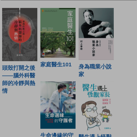
家庭醫生101
身為職業小說
頭殼打開之後
家
——腦外科醫
師的冷靜與熱
情
生命邊緣的守
醫生遇上怪獸