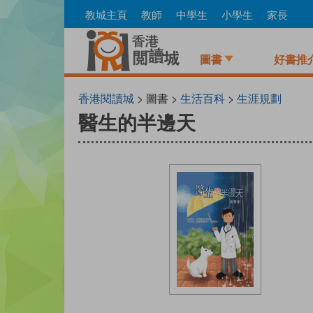
Skip
教城主頁
教師
中學生
小學生
家長
to
main
content
圖書
好書推
香港閱讀城
> 圖書 >
生活百科
>
生涯規劃
醫生的半邊天