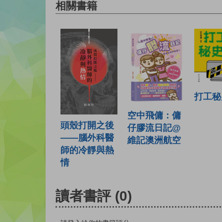
相關書籍
打工秘
空中飛傭：傭
頭殼打開之後
仔膠流日記@
——腦外科醫
維記澳洲航空
師的冷靜與熱
情
讀者書評
(0)