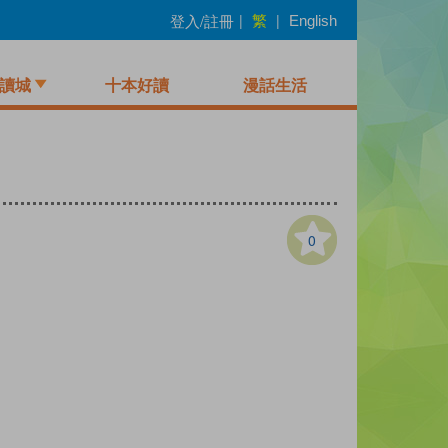
繁
登入/註冊
|
|
English
讀城
十本好讀
漫話生活
0