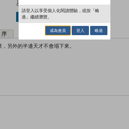
請登入以享受個人化閱讀體驗，或按「略
過」繼續瀏覽。
借閱實體書
成為會員
登入
略過
序
棄，另外的半邊天才不會塌下來。