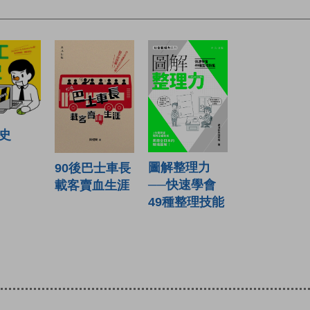
史
圖解整理力
90後巴士車長
──快速學會
載客賣血生涯
49種整理技能