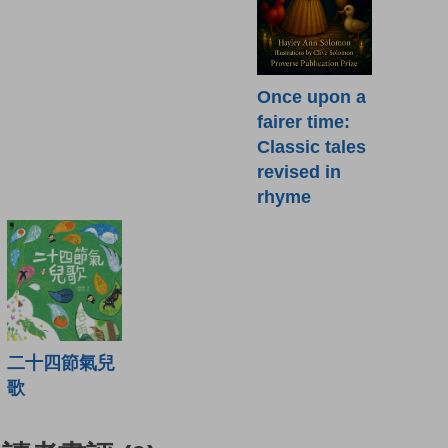
Once upon a
fairer time:
Classic tales
revised in
rhyme
二十四節氣兒
歌