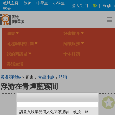
Skip
教城主頁
教師
中學生
小學生
繁
登入/註冊
|
|
English
to
家長
main
content
圖書
好書推介
e悅讀學校計劃
閱讀服務
我的閱讀城
十本好讀
漫話生活
香港閱讀城
> 圖書 >
文學小說
>
詩詞
浮游在青煙藍霧間
0
請登入以享受個人化閱讀體驗，或按「略