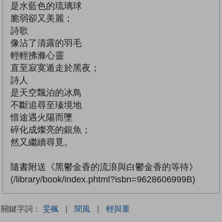
是水藍色的琉璃球
脆弱卻又美麗；
詩歌
像沾了清露的羽毛
輕輕拂滌心靈
直至寂寞遁走於黑夜；
詩人
是天空飄泊的冰鳥
不斷追尋至瑧境地
惜途遇火陽而墜
碎化成燦亮的銀魚；
然又繼續尋覓。
隨書附送《黑鬱金香的流浪與白鬱金香的等待》
(/library/book/index.phtml?isbn=9628606999B)
關鍵字詞：
旻楓
|
聞風
|
輕與重