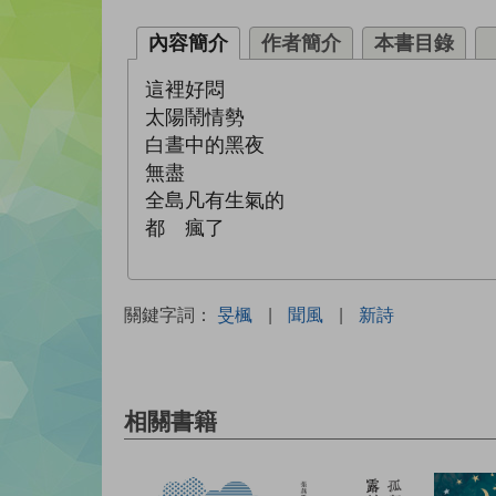
內容簡介
作者簡介
本書目錄
這裡好悶
太陽鬧情勢
白晝中的黑夜
無盡
全島凡有生氣的
都 瘋了
關鍵字詞：
旻楓
|
聞風
|
新詩
相關書籍