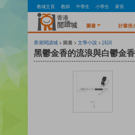
Skip
教城主頁
教師
中學生
小學生
家長
to
main
content
圖書
好書推
香港閱讀城
> 圖書 >
文學小說
>
詩詞
黑鬱金香的流浪與白鬱金香