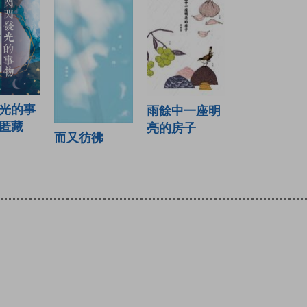
光的事
雨餘中一座明
匿藏
亮的房子
而又彷彿