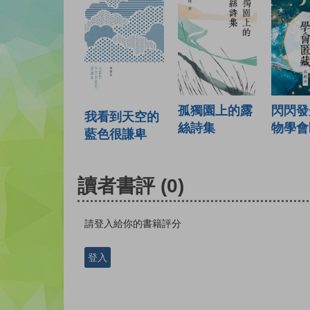
孤獨園上的露
閃閃發
我看到天空的
絲詩集
物學會
藍色很謙卑
讀者書評
(0)
請登入給你的書籍評分
登入