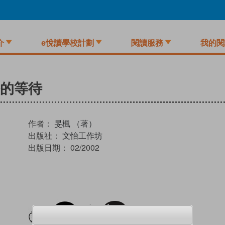
介
e悅讀學校計劃
閱讀服務
我的閱
的等待
作者：
旻楓 （著）
出版社：
文怡工作坊
出版日期：
02/2002
試閲
加入閱讀紀錄