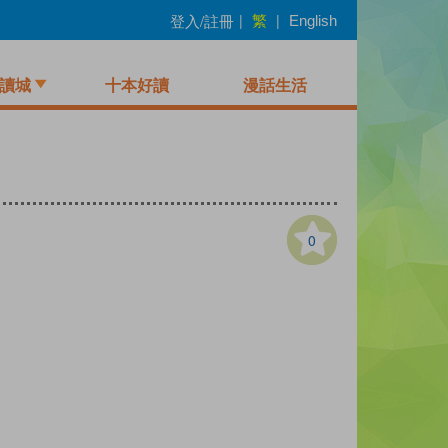
繁
登入/註冊
|
|
English
讀城
十本好讀
漫話生活
0