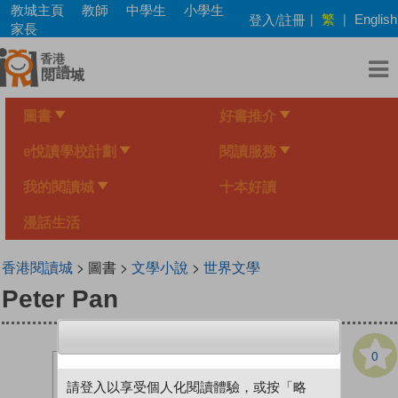
Skip
教城主頁
教師
中學生
小學生
繁
登入/註冊
|
|
English
to
家長
main
content
圖書
好書推介
e悅讀學校計劃
閱讀服務
我的閱讀城
十本好讀
漫話生活
香港閱讀城
> 圖書 >
文學小說
>
世界文學
Peter Pan
0
請登入以享受個人化閱讀體驗，或按「略