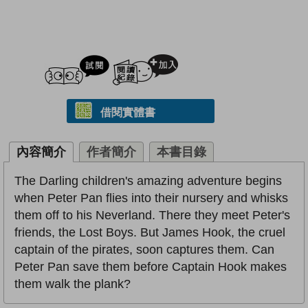
試閲
加入閱讀紀錄
借閱實體書
內容簡介
作者簡介
本書目錄
The Darling children's amazing adventure begins
when Peter Pan flies into their nursery and whisks
them off to his Neverland. There they meet Peter's
friends, the Lost Boys. But James Hook, the cruel
captain of the pirates, soon captures them. Can
Peter Pan save them before Captain Hook makes
them walk the plank?