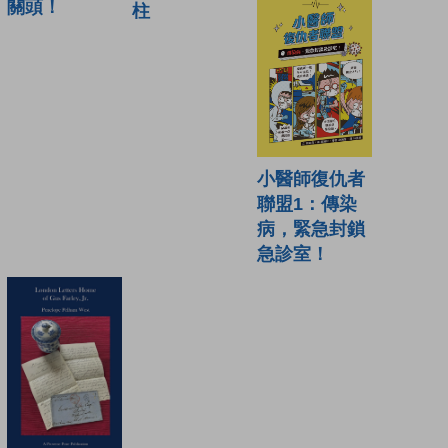
關頭！
柱
小醫師復仇者
聯盟1：傳染
病，緊急封鎖
急診室！