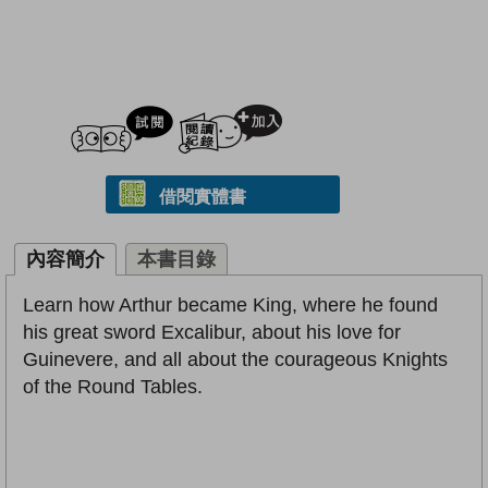
試閲
加入閱讀紀錄
借閱實體書
內容簡介
本書目錄
Learn how Arthur became King, where he found
his great sword Excalibur, about his love for
Guinevere, and all about the courageous Knights
of the Round Tables.