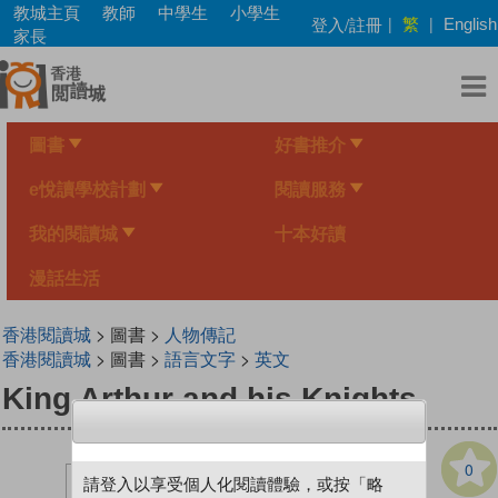
Skip
教城主頁
教師
中學生
小學生
繁
登入/註冊
|
|
English
to
家長
main
content
圖書
好書推介
e悅讀學校計劃
閱讀服務
我的閱讀城
十本好讀
漫話生活
香港閱讀城
> 圖書 >
人物傳記
香港閱讀城
> 圖書 >
語言文字
>
英文
King Arthur and his Knights
0
請登入以享受個人化閱讀體驗，或按「略