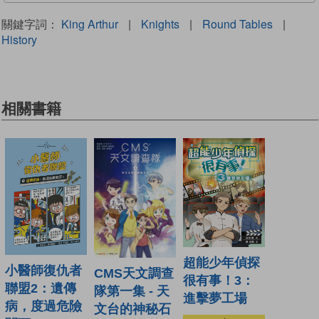
關鍵字詞：
King Arthur
|
Knights
|
Round Tables
|
History
相關書籍
超能少年偵探
小醫師復仇者
CMS天文調查
很有事！3：
聯盟2：遺傳
隊第一集 - 天
進擊夢工場
病，度過危險
文台的神秘石