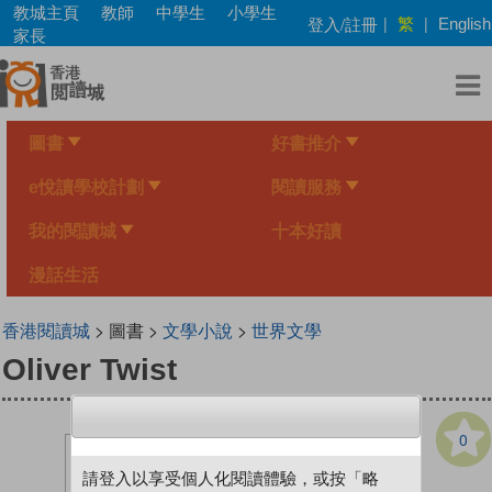
Skip
教城主頁
教師
中學生
小學生
繁
登入/註冊
|
|
English
to
家長
main
content
圖書
好書推介
e悅讀學校計劃
閱讀服務
我的閱讀城
十本好讀
漫話生活
香港閱讀城
> 圖書 >
文學小說
>
世界文學
Oliver Twist
0
請登入以享受個人化閱讀體驗，或按「略