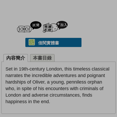
試閲
加入閱讀紀錄
借閱實體書
內容簡介
本書目錄
Set in 19th-century London, this timeless classical
narrates the incredible adventures and poignant
hardships of Oliver, a young, penniless orphan
who, in spite of his encounters with criminals of
London and adverse circumstances, finds
happiness in the end.