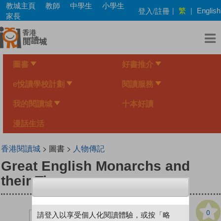
Skip
教城主頁
教師
中學生
小學生
繁
登入/註冊
|
|
English
to
家長
main
content
圖書
好書推介
e悅讀學校計劃
閱讀服務
我的閱讀城
十本好讀
漫話生活
香港閱讀城
> 圖書 >
人物傳記
Great English Monarchs and
their Times
0
請登入以享受個人化閱讀體驗，或按「略