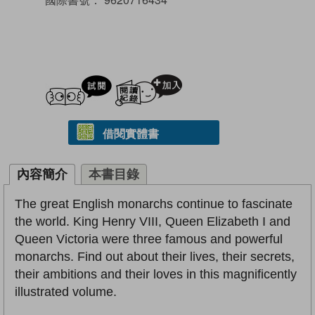
試閲
加入閱讀紀錄
借閱實體書
內容簡介
本書目錄
The great English monarchs continue to fascinate
the world. King Henry VIII, Queen Elizabeth I and
Queen Victoria were three famous and powerful
monarchs. Find out about their lives, their secrets,
their ambitions and their loves in this magnificently
illustrated volume.