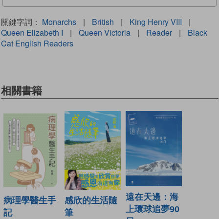
關鍵字詞：
Monarchs
|
British
|
King Henry VIII
|
Queen Elizabeth I
|
Queen Victoria
|
Reader
|
Black
Cat English Readers
相關書籍
遠在天邊：海
病理學醫生手
感欣的生活隨
上環球追夢90
記
筆