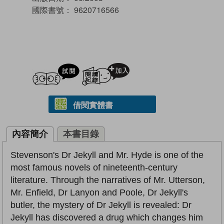
國際書號：
9620716566
試閲
加入閱讀紀錄
借閱實體書
內容簡介
本書目錄
Stevenson's Dr Jekyll and Mr. Hyde is one of the
most famous novels of nineteenth-century
literature. Through the narratives of Mr. Utterson,
Mr. Enfield, Dr Lanyon and Poole, Dr Jekyll's
butler, the mystery of Dr Jekyll is revealed: Dr
Jekyll has discovered a drug which changes him