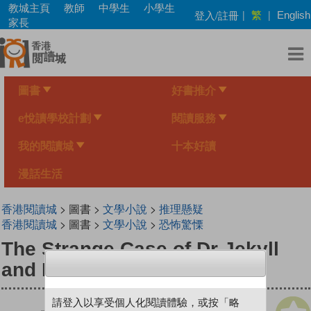
Skip
教城主頁
教師
中學生
小學生
繁
登入/註冊
|
|
English
to
家長
main
content
圖書
好書推介
e悅讀學校計劃
閱讀服務
我的閱讀城
十本好讀
漫話生活
香港閱讀城
> 圖書 >
文學小說
>
推理懸疑
香港閱讀城
> 圖書 >
文學小說
>
恐怖驚慄
The Strange Case of Dr Jekyll
and Mr Hyde
請登入以享受個人化閱讀體驗，或按「略