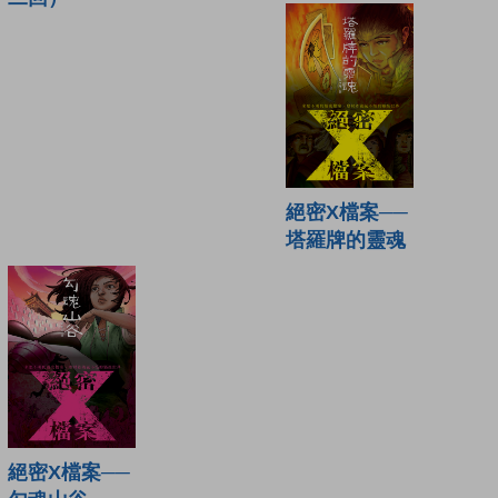
絕密X檔案──
塔羅牌的靈魂
絕密X檔案──