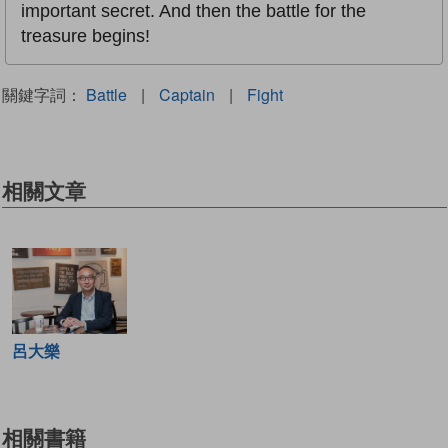
important secret. And then the battle for the
treasure begins!
關鍵字詞：
Battle
|
Captain
|
Fight
相關文章
呂大樂
相關書籍