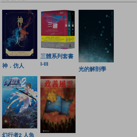
三體系列套書
I-III
神．仿人
光的解剖學
幻行者2 人魚