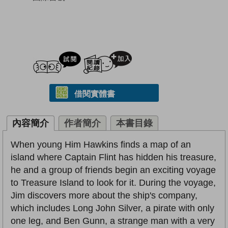
試閲
加入閱讀紀錄
借閱實體書
內容簡介
作者簡介
本書目錄
When young Him Hawkins finds a map of an
island where Captain Flint has hidden his treasure,
he and a group of friends begin an exciting voyage
to Treasure Island to look for it. During the voyage,
Jim discovers more about the ship's company,
which includes Long John Silver, a pirate with only
one leg, and Ben Gunn, a strange man with a very