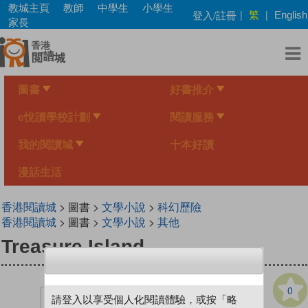
Skip
教城主頁
教師
中學生
小學生
繁
登入/註冊
|
|
English
to
家長
main
content
圖書
好書推介
e悅讀學校計劃
閱讀服務
我的閱讀城
十本好讀
漫話生活
香港閱讀城
> 圖書 >
文學小說
>
科幻歷險
香港閱讀城
> 圖書 >
文學小說
>
其他
Treasure Island
0
請登入以享受個人化閱讀體驗，或按「略