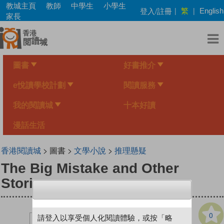
Skip
教城主頁
教師
中學生
小學生
繁
登入/註冊
|
|
English
to
家長
main
content
圖書
好書推介
e悅讀學校計劃
閱讀服務
我的閱讀城
十本好讀
漫話生活
香港閱讀城
> 圖書 >
文學小說
>
推理懸疑
The Big Mistake and Other
Stories
0
請登入以享受個人化閱讀體驗，或按「略