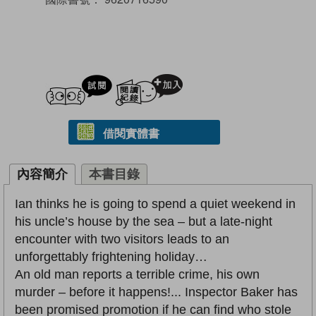
試閲
加入閱讀紀錄
借閱實體書
內容簡介
本書目錄
Ian thinks he is going to spend a quiet weekend in
his uncle’s house by the sea – but a late-night
encounter with two visitors leads to an
unforgettably frightening holiday…
An old man reports a terrible crime, his own
murder – before it happens!... Inspector Baker has
been promised promotion if he can find who stole