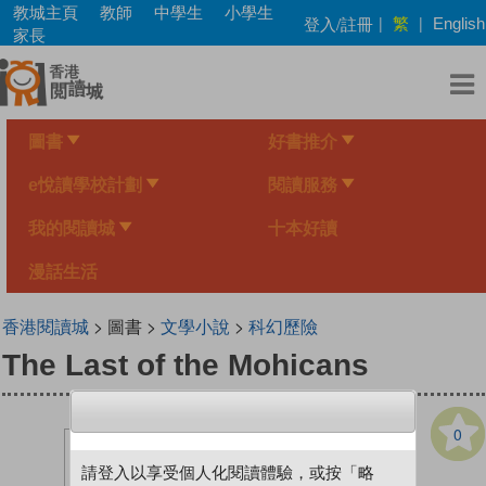
Skip
教城主頁
教師
中學生
小學生
繁
登入/註冊
|
|
English
to
家長
main
content
圖書
好書推介
e悅讀學校計劃
閱讀服務
我的閱讀城
十本好讀
漫話生活
香港閱讀城
> 圖書 >
文學小說
>
科幻歷險
The Last of the Mohicans
0
請登入以享受個人化閱讀體驗，或按「略