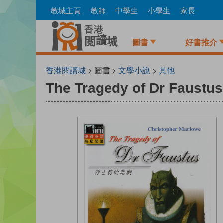
Skip
教城主頁
教師
中學生
小學生
家長
to
main
content
圖書
好書推介
香港閱讀城
> 圖書 >
文學小說
>
其他
The Tragedy of Dr Faustus