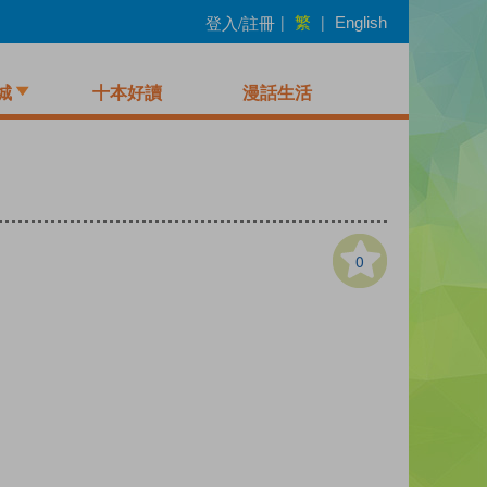
繁
登入/註冊
|
|
English
城
十本好讀
漫話生活
0