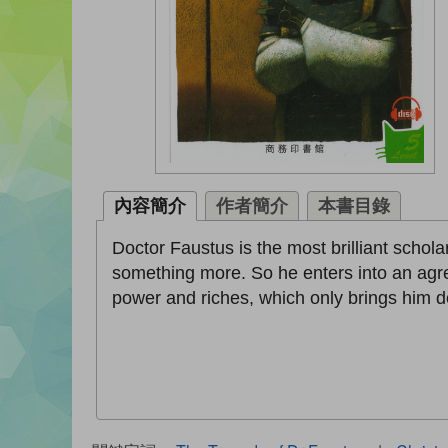
內容簡介
作者簡介
本書目錄
Doctor Faustus is the most brilliant schol
something more. So he enters into an agree
power and riches, which only brings him des