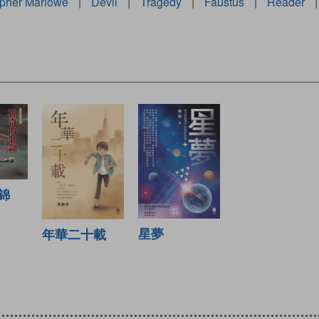
opher Marlowe
|
Devil
|
Tragedy
|
Faustus
|
Reader
|
錦
星夢
年華二十載