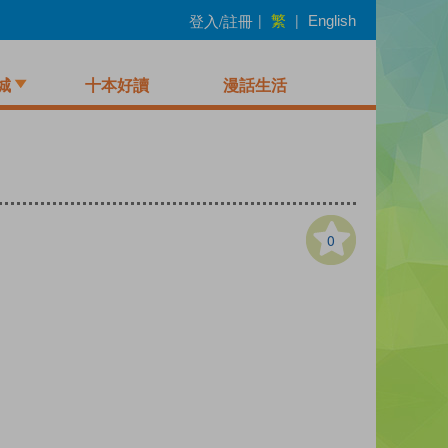
繁
登入/註冊
|
|
English
城
十本好讀
漫話生活
0