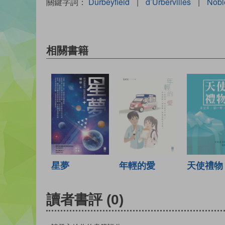
關鍵字詞：
Durbeyfield
|
d’Urbervilles
|
Nobl
相關書籍
年輕的愛
天使禮物
星夢
讀者書評
(0)