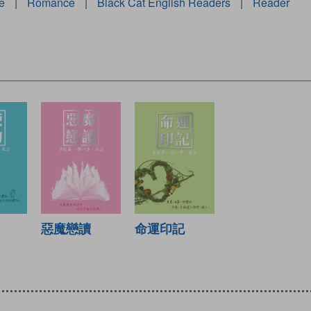
e
|
Romance
|
Black Cat English Readers
|
Reader
惡魔戀讀
命運印記