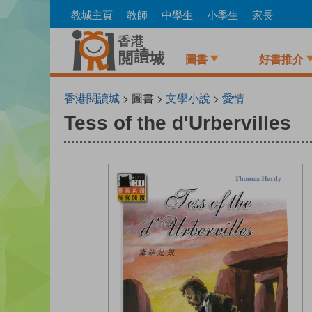
Skip
教城主頁
教師
中學生
小學生
家長
to
main
content
圖書
好書推介
香港閱讀城
> 圖書 >
文學小說
>
愛情
Tess of the d'Urbervilles