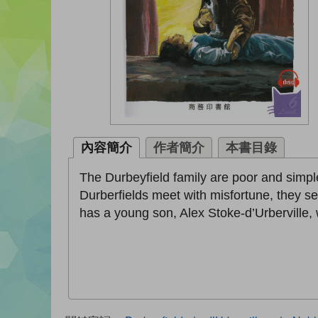
內容簡介
作者簡介
本書目錄
The Durbeyfield family are poor and simple
Durberfields meet with misfortune, they se
has a young son, Alex Stoke-d’Urberville,