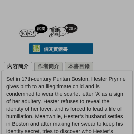
試閲
加入閱讀紀錄
借閱實體書
內容簡介
作者簡介
本書目錄
Set in 17th-century Puritan Boston, Hester Prynne
gives birth to an illegitimate child and is
condemned to wear the scarlet letter ‘A’ as a sign
of her adultery. Hester refuses to reveal the
identity of her lover, and is forced to lead a life of
humiliation. Meanwhile, Hester’s husband settles
in Boston and after making her swear to keep his
identity secret, tries to discover who Hester’s