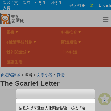
Skip
教城主頁
教師
中學生
小學生
繁
登入/註冊
|
|
English
to
家長
main
content
圖書
好書推介
e悅讀學校計劃
閱讀服務
我的閱讀城
十本好讀
漫話生活
香港閱讀城
> 圖書 >
文學小說
>
愛情
The Scarlet Letter
0
請登入以享受個人化閱讀體驗，或按「略