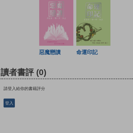
惡魔戀讀
命運印記
讀者書評
(0)
請登入給你的書籍評分
登入