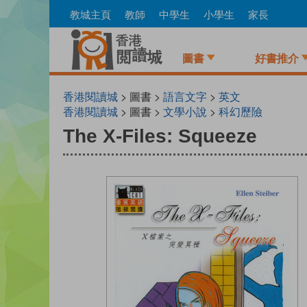
Skip
教城主頁
教師
中學生
小學生
家長
to
main
content
圖書
好書推介
香港閱讀城
> 圖書 >
語言文字
>
英文
香港閱讀城
> 圖書 >
文學小說
>
科幻歷險
The X-Files: Squeeze