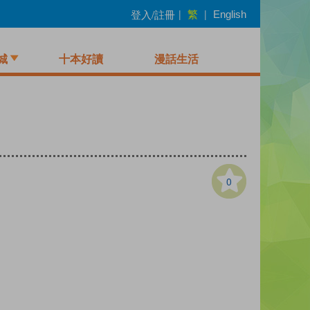
繁
登入/註冊
|
|
English
城
十本好讀
漫話生活
0