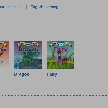
cience fiction
|
English learning
Dragon
Fairy