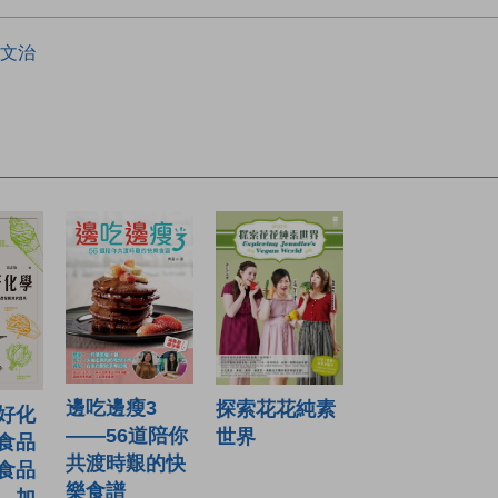
文治
邊吃邊瘦3
探索花花純素
好化
——56道陪你
世界
食品
共渡時艱的快
食品
樂食譜