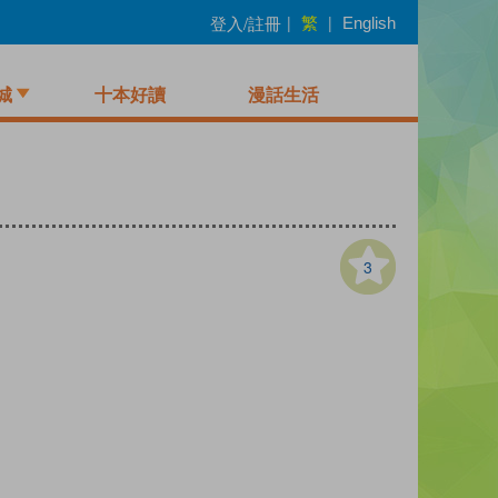
繁
登入/註冊
|
|
English
城
十本好讀
漫話生活
3