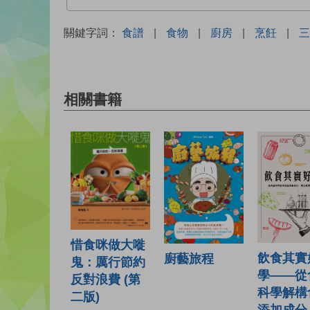
關鍵字詞：
食譜
|
食物
|
廚房
|
烹飪
|
三
相關書籍
惜食咪做大嘥
飲食其實
廚藝旅程
鬼：厲行節約
學——從
反對浪費 (第
科學解構
二版)