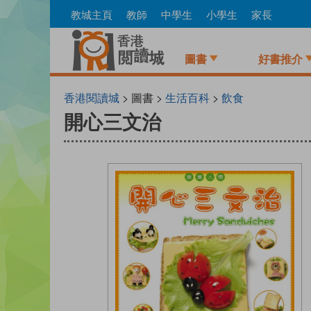
Skip
教城主頁
教師
中學生
小學生
家長
to
main
content
圖書
好書推介
香港閱讀城
> 圖書 >
生活百科
>
飲食
開心三文治