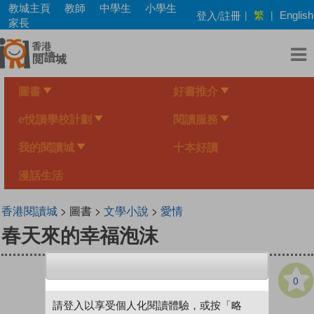
Skip
教城主頁
教師
中學生
小學生
繁
登入/註冊
|
|
English
to
家長
main
content
圖書
好書推介
e悅讀學校計劃
閱讀服務
我的閱讀城
十本好讀
漫話生活
香港閱讀城
> 圖書 >
文學小說
>
愛情
春天來的幸福泡沫
0
請登入以享受個人化閱讀體驗，或按「略