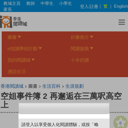
Skip
教城主頁
教師
中學生
小學生
繁
登入/註冊
|
|
English
to
家長
main
content
圖書
好書推介
e悅讀學校計劃
閱讀服務
我的閱讀城
十本好讀
漫話生活
香港閱讀城
> 圖書 >
生活百科
>
生涯規劃
空姐事件簿 2 再邂逅在三萬呎高空
上
0
請登入以享受個人化閱讀體驗，或按「略