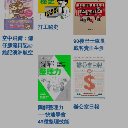
打工秘史
空中飛傭：傭
90後巴士車長
仔膠流日記@
載客賣血生涯
維記澳洲航空
辦公室日報
圖解整理力
──快速學會
49種整理技能