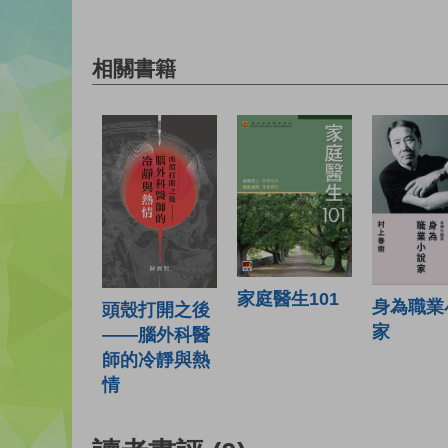
相關書籍
家庭醫生101
身為職業
頭殼打開之後
家
——腦外科醫
師的冷靜與熱
情