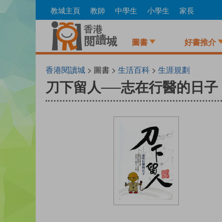
Skip
教城主頁
教師
中學生
小學生
家長
to
main
content
圖書
好書推介
香港閱讀城
> 圖書 >
生活百科
>
生涯規劃
刀下留人──志在行醫的日子