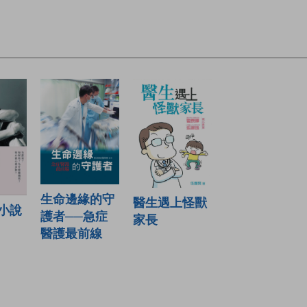
生命邊緣的守
醫生遇上怪獸
小說
護者──急症
家長
醫護最前線