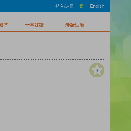
繁
登入/註冊
|
|
English
城
十本好讀
漫話生活
0