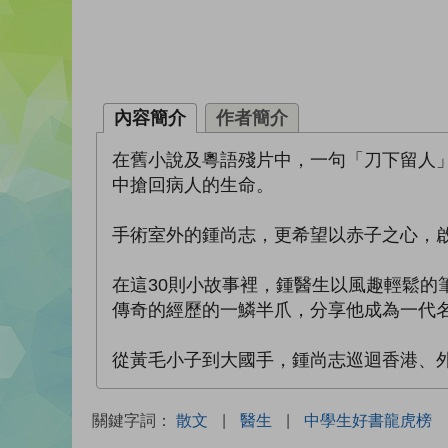
內容簡介
作者簡介
在舊小說及粵語殘片中，一句「刀下留人
中搶回病人的生命。
手術室外的鍾尚志，更希望以赤子之心，
在這30則小故事裡，鍾醫生以風趣輕鬆
傳奇的經歷的一鱗半爪，分享他成為一代
從黃毛小子到大國手，鍾尚志巡迴香港、
關鍵字詞：
散文
|
醫生
|
中學生好書龍虎榜