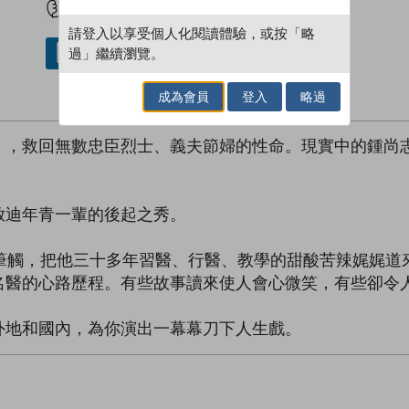
請登入以享受個人化閱讀體驗，或按「略
過」繼續瀏覽。
借閱實體書
成為會員
登入
略過
」，救回無數忠臣烈士、義夫節婦的性命。現實中的鍾尚
啟迪年青一輩的後起之秀。
的筆觸，把他三十多年習醫、行醫、教學的甜酸苦辣娓娓道
名醫的心路歷程。有些故事讀來使人會心微笑，有些卻令
外地和國內，為你演出一幕幕刀下人生戲。