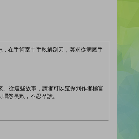
志，在手術室中手執解剖刀，冀求從病魔手
來。從這些故事，讀者可以窺探到作者極富
人喟然長歎，不忍卒讀。