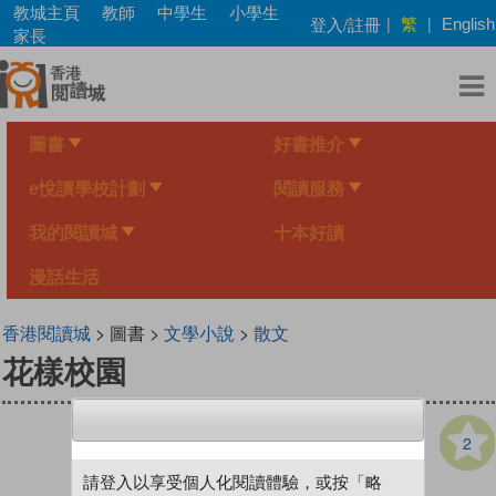
Skip
教城主頁
教師
中學生
小學生
繁
登入/註冊
|
|
English
to
家長
main
content
圖書
好書推介
e悅讀學校計劃
閱讀服務
我的閱讀城
十本好讀
漫話生活
香港閱讀城
> 圖書 >
文學小說
>
散文
花樣校園
2
請登入以享受個人化閱讀體驗，或按「略