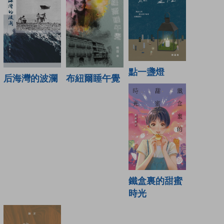
點一盞燈
布紐爾睡午覺
后海灣的波瀾
鐵盒裏的甜蜜
時光