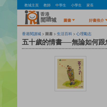
Skip
教城主頁
教師
中學生
小學生
家長
to
main
content
圖書
好書推介
香港閱讀城
> 圖書 >
生活百科
>
心理勵志
五十歲的情書──無論如何跟