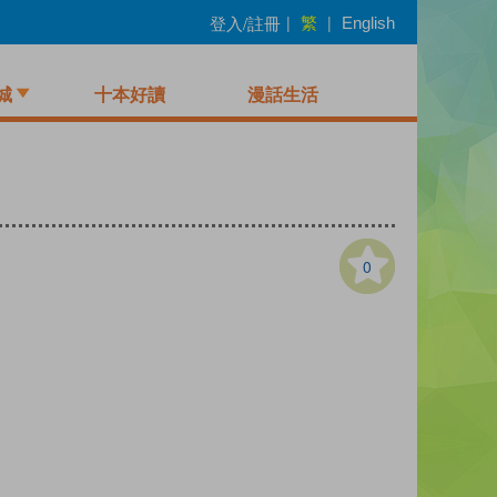
繁
登入/註冊
|
|
English
城
十本好讀
漫話生活
0