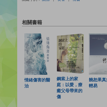
相關書籍
鋼索上的家
饒恕果真
情緒傷害的醫
庭：以愛，療
輕易
治
癒父母帶來的
傷