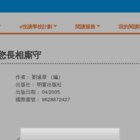
e悅讀學校計劃
閱讀服務
我的閱讀
您長相廝守
作者：
劉遠章 （編）
出版社：
明窗出版社
出版日期：
04/2005
國際書號：
9628872427
試閲
加入閱讀紀錄