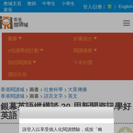
Skip
教城主頁
教師
中學生
小學生
繁
登入/註冊
|
|
English
to
家長
main
content
圖書
好書推介
e悅讀學校計劃
閱讀服務
我的閱讀城
十本好讀
漫話生活
香港閱讀城
> 圖書 >
社會科學
>
大眾傳播
香港閱讀城
> 圖書 >
語言文字
>
英文
銀幕英語縱橫談 20 用新聞資訊學好
英語
請登入以享受個人化閱讀體驗，或按「略