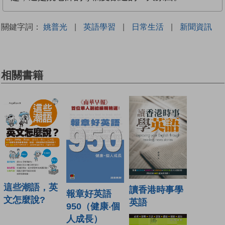
關鍵字詞：
姚普光
|
英語學習
|
日常生活
|
新聞資訊
相關書籍
這些潮語，英
讀香港時事學
報章好英語
文怎麼說?
英語
950（健康‧個
人成長）