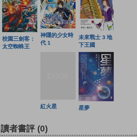
神隱的少女時
未來戰士 3 地
校園三劍客：
代 1
下王國
太空蜘蛛王
紅火星
星夢
讀者書評
(0)