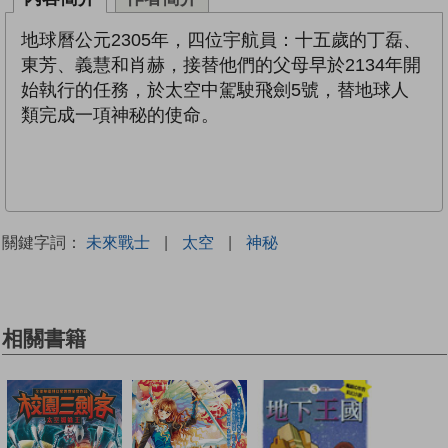
地球曆公元2305年，四位宇航員：十五歲的丁磊、
東芳、義慧和肖赫，接替他們的父母早於2134年開
始執行的任務，於太空中駕駛飛劍5號，替地球人
類完成一項神秘的使命。
關鍵字詞：
未來戰士
|
太空
|
神秘
相關書籍