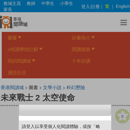
Skip
教城主頁
教師
中學生
小學生
繁
登入/註冊
|
|
English
to
家長
main
content
圖書
好書推介
e悅讀學校計劃
閱讀服務
我的閱讀城
十本好讀
漫話生活
香港閱讀城
> 圖書 >
文學小說
>
科幻歷險
未來戰士 2 太空使命
0
請登入以享受個人化閱讀體驗，或按「略