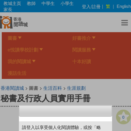
Skip
教城主頁
教師
中學生
小學生
繁
登入/註冊
|
|
English
to
家長
main
content
圖書
好書推介
e悅讀學校計劃
閱讀服務
我的閱讀城
十本好讀
漫話生活
香港閱讀城
> 圖書 >
生活百科
>
生涯規劃
秘書及行政人員實用手冊
0
請登入以享受個人化閱讀體驗，或按「略