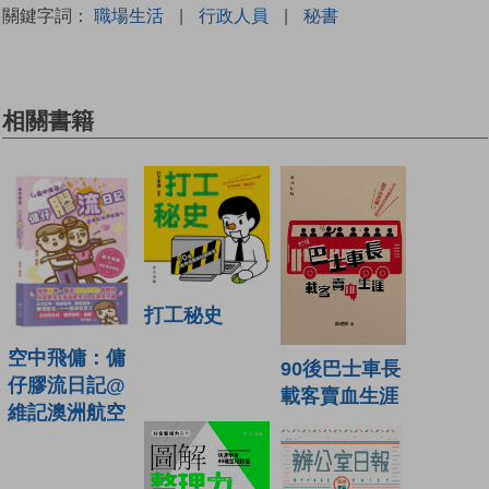
關鍵字詞：
職場生活
|
行政人員
|
秘書
相關書籍
打工秘史
空中飛傭：傭
90後巴士車長
仔膠流日記@
載客賣血生涯
維記澳洲航空